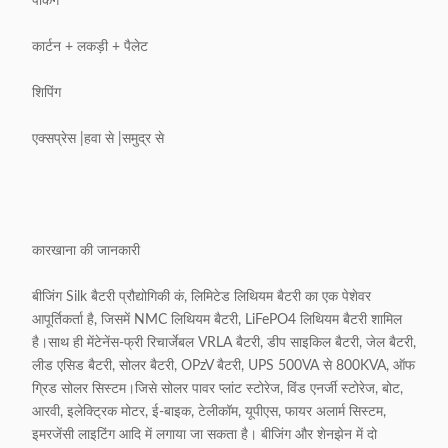
पैकिंग
कार्टन + लकड़ी + पैलेट
शिपिंग
एक्सप्रेस |हवा से |समुद्र से
कारखाना की जानकारी
बीजिंग Silk बैटरी प्रौद्योगिकी कं, लिमिटेड लिथियम बैटरी का एक पेशेवर
आपूर्तिकर्ता है, जिसमें NMC लिथियम बैटरी, LiFePO4 लिथियम बैटरी शामिल
है।साथ ही मेंटेनेंस-फ्री रिचार्जेबल VRLA बैटरी, डीप साइकिल बैटरी, जेल बैटरी,
लीड एसिड बैटरी, सोलर बैटरी, OPzV बैटरी, UPS 500VA से 800KVA, ऑफ
ग्रिड सोलर सिस्टम।जिसे सोलर पावर प्लांट स्टोरेज, विंड एनर्जी स्टोरेज, बोट,
आरवी, इलेक्ट्रिक मोटर, ई-बाइक, टेलीकॉम, यूपीएस, फायर अलार्म सिस्टम,
इमरजेंसी लाइटिंग आदि में लगाया जा सकता है। बीजिंग और शेनझेन में दो