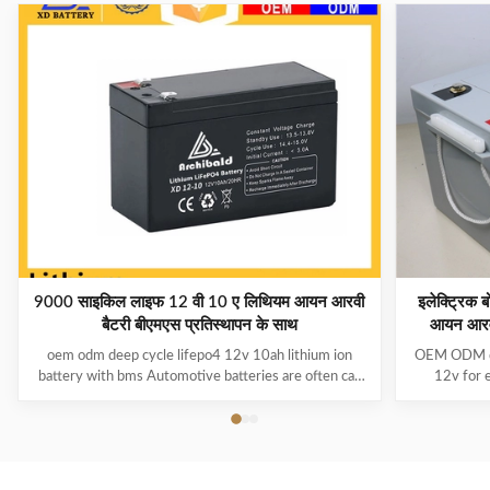
9000 साइकिल लाइफ 12 वी 10 ए लिथियम आयन आरवी
इलेक्ट्रिक
बैटरी बीएमएस प्रतिस्थापन के साथ
आयन आरवी
oem odm deep cycle lifepo4 12v 10ah lithium ion
OEM ODM dee
battery with bms Automotive batteries are often call
12v for e
SLI (Starting, Lights and Ignition) and they are
Folklifts P
designed to do just that. They can provide up to 900
board has 
amps to crank a cold engine but don’t handle medium
function: 4 b
current draw for long periods of time very well. Once
dischargi
a car battery has delivered that enormous starting
discharge 