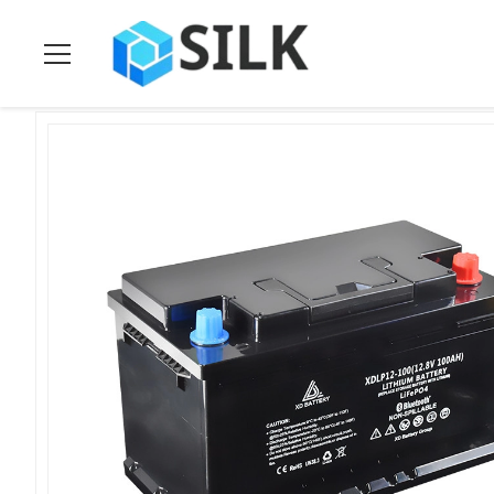
घर
>
उत्पादों
>
12V LiFePO4 बैटरी
>
डीप साइकिल 12v लिथियम लाइफप