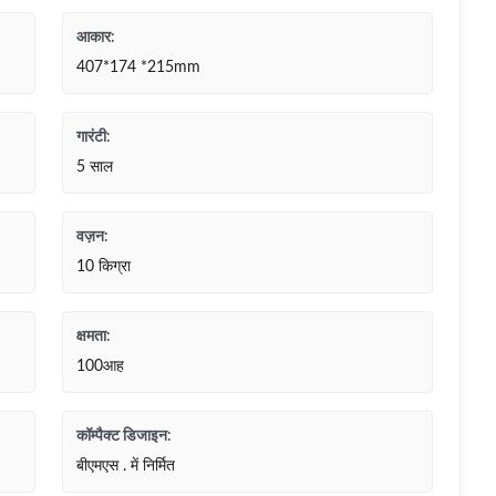
आकार:
407*174 *215mm
गारंटी:
5 साल
वज़न:
10 किग्रा
क्षमता:
100आह
कॉम्पैक्ट डिजाइन:
बीएमएस . में निर्मित