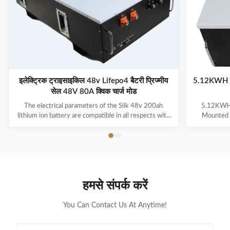
इलेक्ट्रिक ट्राइसाइकिल 48v Lifepo4 बैटरी प्रिज्मीय
5.12KWH पा
सेल 48V 80A क्विक चार्ज मोड
The electrical parameters of the Silk 48v 200ah
5.12KWH 
lithium ion battery are compatible in all respects with
Mounted S
those of an AGM lead battery of 12V. In the vast
experience a
majority of cases, the charging system can be kept
fields. 
the same and no additional accessories are required to
committed to
perform the replacement. The products Silk are light,
power ener
compact, efficient and can be used for all types of
stable an
uses and applications. Silk are designed to drop-in
charging 
हमसे संपर्क करें
replacement of old generation batteries (Lead VRLA,
100AH lif
AGM or OPZ
Power wal
You Can Contact Us At Anytime!