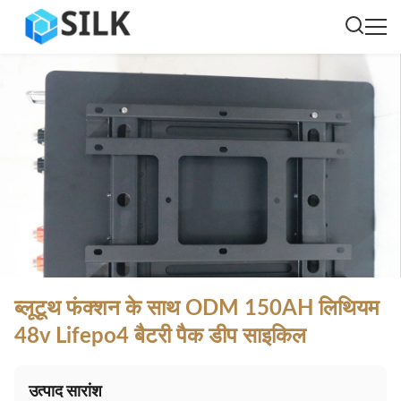
ब्लूटूथ फंक्शन के साथ ODM 150AH लिथियम
48v Lifepo4 बैटरी पैक डीप साइकिल
उत्पाद सारांश